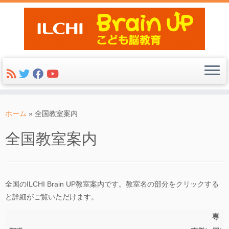
コ
ン
ホーム
»
全国教室案内
テ
全国教室案内
ン
ツ
へ
ス
全国のILCHI Brain UP教室案内です。教室名の部分をクリックする
キ
と詳細がご覧いただけます。
ッ
プ
専