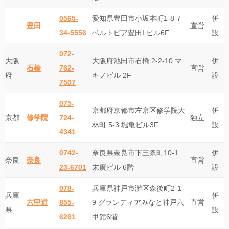
0565-
愛知県豊田市小坂本町1-8-7
併
豊田
直営
34-5556
ベルトピア豊田I ビル6F
設
072-
大阪
大阪府池田市石橋 2-2-10 マ
併
石橋
762-
直営
府
キノビル 2F
設
7507
075-
京都府京都市左京区修学院大
併
京都
修学院
724-
独立
林町 5-3 堀亀ビル3F
設
4341
0742-
奈良県奈良市下三条町10-1
併
奈良
奈良
直営
23-6701
末廣ビル 6階
設
078-
兵庫県神戸市灘区森後町2-1-
兵庫
併
六甲道
855-
9 グランディアみなと神戸六
直営
県
設
6261
甲館6階