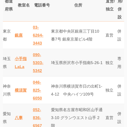
都道
直営/
用/
教室名
電話番号
住所
府県
独立
併
設
03-
東京
東京都中央区銀座三丁目10
併
銀座
6264-
直営
都
番7号 銀座京屋ビル4階
設
3443
090-
埼玉
小手指
専
5303-
埼玉県所沢市小手指南5-26-1
独立
県
LaLa
用
5342
046-
神奈
神奈川県横須賀市日の出町1-
併
横須賀
825-
独立
川県
4-12 中央ハイツ109号
設
6050
052-
愛知県名古屋市昭和区山手通
愛知
併
八事
836-
3-10 グランウエスト山手 2
直営
県
設
6567
階