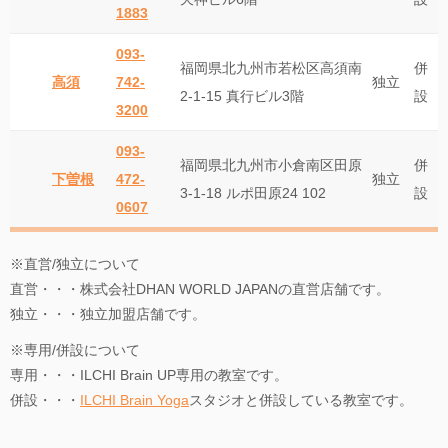
1883
093-
福岡県北九州市若松区高須南
併
高須
742-
独立
2-1-15 真行ビル3階
設
3200
093-
福岡県北九州市小倉南区田原
併
下曽根
472-
独立
3-1-18 ルポ田原24 102
設
0607
※直営/独立について
直営・・・株式会社DHAN WORLD JAPANの直営店舗です。
独立・・・独立加盟店舗です。
※専用/併設について
専用・・・ILCHI Brain UP専用の教室です。
併設・・・
ILCHI Brain Yoga
スタジオと併設している教室です。