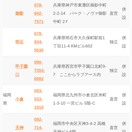
078-
兵庫県神戸市東灘区御影中町
併
御影
842-
2-2-14 パーク・ノヴァ御影
直営
設
7571
中町 2Ｆ
078-
兵庫県明石市大久保町駅前1
併
明石
934-
独立
丁目11-4 KMビル602
設
5630
090-
甲子園
兵庫県西宮市甲子園口北町9-
併
7353-
独立
口
7 ここからラブアース内
設
6082
093-
福岡
福岡県北九州市小倉北区米町
併
小倉
533-
直営
県
1-3-10 一宮ビル 5階-C
設
1910
092-
福岡市中央区天神3-4-2 高橋
併
天神
714-
直営
天神ビル6階
設