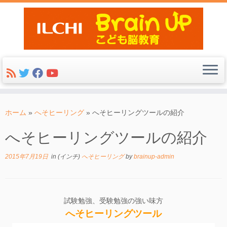
コ
ン
ホーム
»
へそヒーリング
»
へそヒーリングツールの紹介
テ
へそヒーリングツールの紹介
ン
ツ
2015年7月19日
in (インチ)
へそヒーリング
by
brainup-admin
へ
ス
キ
ッ
試験勉強、受験勉強の強い味方
へそヒーリングツール
プ