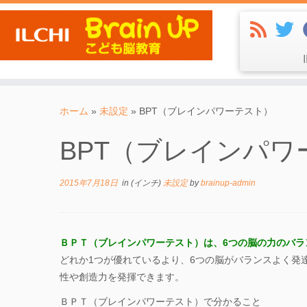
コ
ン
ホーム
»
未設定
»
BPT（ブレインパワーテスト）
テ
BPT（ブレインパワ
ン
ツ
へ
2015年7月18日
in (インチ)
未設定
by
brainup-admin
ス
キ
ッ
ＢＰＴ（ブレインパワーテスト）は、6つの脳の力のバラ
プ
どれか1つが優れているより、6つの脳がバランスよく発
性や創造力を発揮できます。
ＢＰＴ（ブレインパワーテスト）で分かること