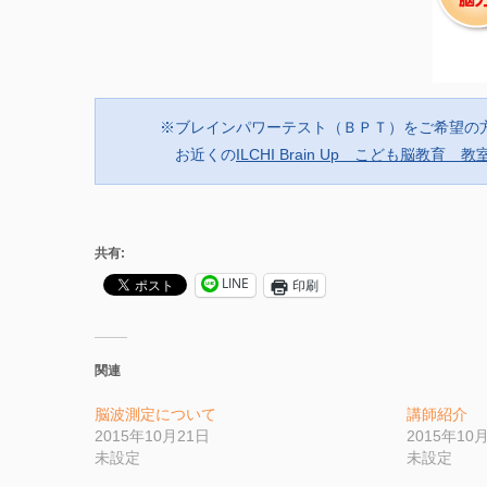
※ブレインパワーテスト（ＢＰＴ）をご希望の
お近くの
ILCHI Brain Up こども脳教育 教
共有:
LINE
印刷
関連
脳波測定について
講師紹介
2015年10月21日
2015年10
未設定
未設定