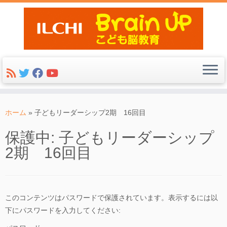
コ
ン
ホーム
»
子どもリーダーシップ2期 16回目
テ
保護中: 子どもリーダーシップ
ン
2期 16回目
ツ
へ
ス
キ
このコンテンツはパスワードで保護されています。表示するには以
ッ
下にパスワードを入力してください:
プ